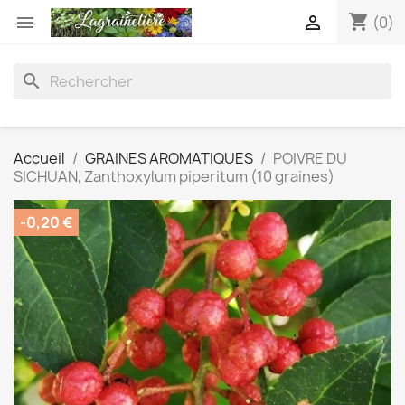
shopping_cart


(0)
search
Accueil
GRAINES AROMATIQUES
POIVRE DU
SICHUAN, Zanthoxylum piperitum (10 graines)
-0,20 €