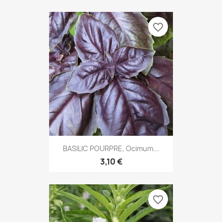
favorite_border
BASILIC POURPRE, Ocimum...
3,10 €
favorite_border