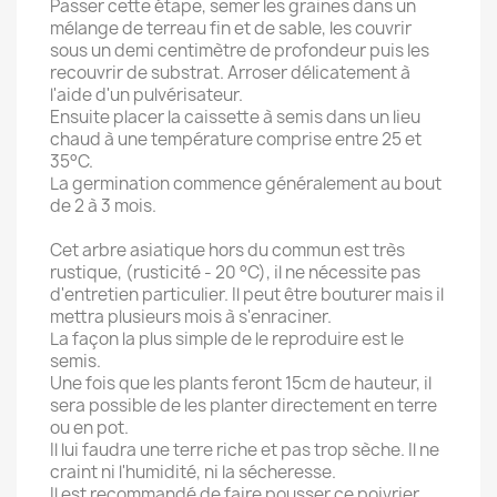
Passer cette étape, semer les graines dans un
mélange de terreau fin et de sable, les couvrir
sous un demi centimètre de profondeur puis les
recouvrir de substrat. Arroser délicatement à
l'aide d'un pulvérisateur.
Ensuite placer la caissette à semis dans un lieu
chaud à une température comprise entre 25 et
35°C.
La germination commence généralement au bout
de 2 à 3 mois.
Cet arbre asiatique hors du commun est très
rustique, (rusticité - 20 °C), il ne nécessite pas
d'entretien particulier. Il peut être bouturer mais il
mettra plusieurs mois à s'enraciner.
La façon la plus simple de le reproduire est le
semis.
Une fois que les plants feront 15cm de hauteur, il
sera possible de les planter directement en terre
ou en pot.
Il lui faudra une terre riche et pas trop sèche. Il ne
craint ni l'humidité, ni la sécheresse.
Il est recommandé de faire pousser ce poivrier