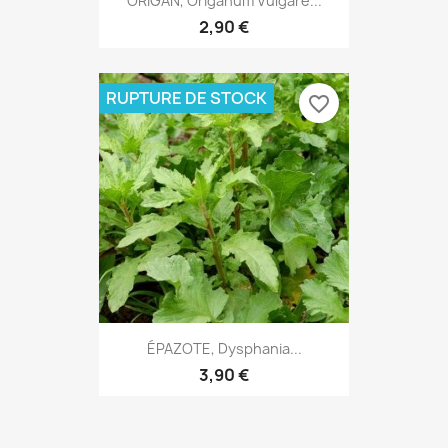
ORIGAN, Origanum Vulgare...
2,90 €
RUPTURE DE STOCK
favorite_border
ÉPAZOTE, Dysphania...
3,90 €