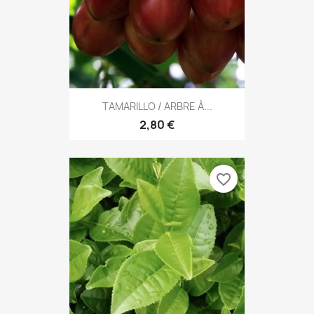
TAMARILLO / ARBRE À...
2,80 €
favorite_border