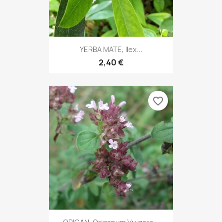
YERBA MATE, Ilex...
2,40 €
favorite_border