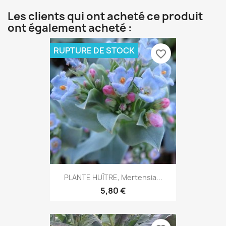
Les clients qui ont acheté ce produit
ont également acheté :
RUPTURE DE STOCK
favorite_border
PLANTE HUÎTRE, Mertensia...
5,80 €