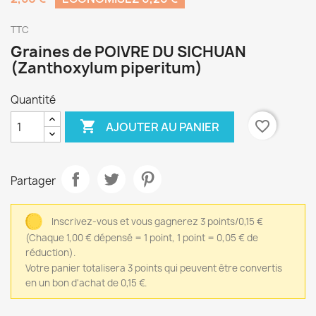
TTC
Graines de POIVRE DU SICHUAN
(Zanthoxylum piperitum)
Quantité

favorite_border
AJOUTER AU PANIER
Partager
Inscrivez-vous et vous gagnerez 3 points/0,15 €
(Chaque 1,00 € dépensé = 1 point, 1 point = 0,05 € de
réduction).
Votre panier totalisera 3 points qui peuvent être convertis
en un bon d'achat de 0,15 €.