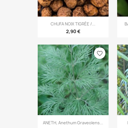
Aperçu rapide

CHUFA NOIX TIGRÉE /...
B
2,90 €
favorite_border
Aperçu rapide

ANETH, Anethum Graveolens...