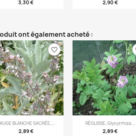
3,30 €
2,90 €
roduit ont également acheté :
favorite_border
fa
Aperçu rapide
Aperçu rapide


AUGE BLANCHE SACRÉE,...
RÉGLISSE, Glycyrrhiza...
2,89 €
2,89 €