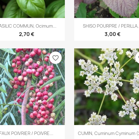
Aperçu rapide
Aperçu rapide


ASILIC COMMUN, Ocimum...
SHISO POURPRE / PERILLA,.
2,70 €
3,00 €
favorite_border
fa
Aperçu rapide
Aperçu rapide


FAUX POIVRIER / POIVRE...
CUMIN, Cuminum Cyminum (2