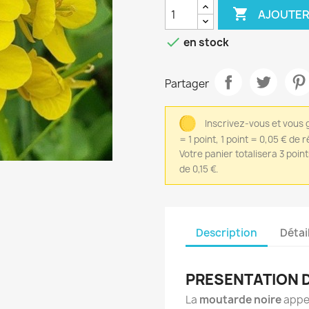

AJOUTER

en stock
Partager
Inscrivez-vous et vous 
= 1 point, 1 point = 0,05 € de 
Votre panier totalisera 3 poin
de 0,15 €.
Description
Détai
PRESENTATION 
La
moutarde noire
appe