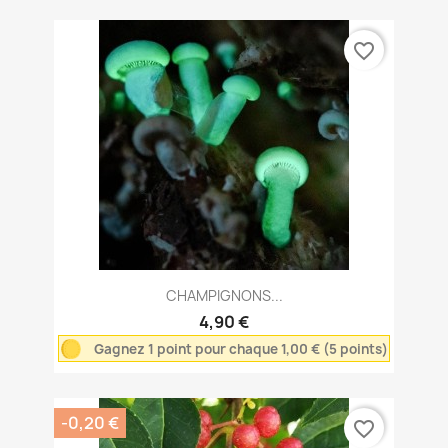
favorite_border
CHAMPIGNONS...
4,90 €
Gagnez 1 point pour chaque 1,00 € (5 points)
-0,20 €
favorite_border