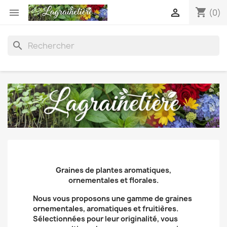
shopping_cart


(0)
search
Graines de plantes aromatiques,
ornementales et florales.
Nous vous proposons une gamme de graines
ornementales, aromatiques et fruitières.
Sélectionnées pour leur originalité, vous