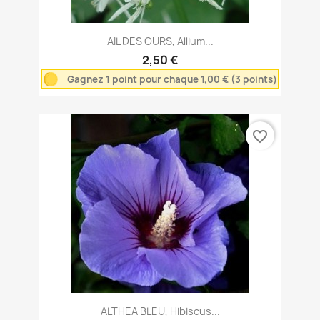
AIL DES OURS, Allium...
2,50 €
Gagnez 1 point pour chaque 1,00 € (3 points)
favorite_border
ALTHEA BLEU, Hibiscus...