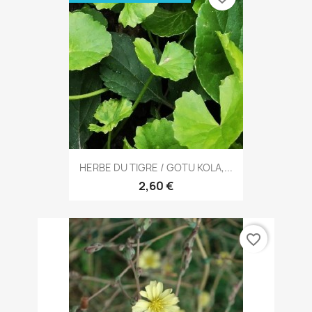
HERBE DU TIGRE / GOTU KOLA,...
2,60 €
favorite_border