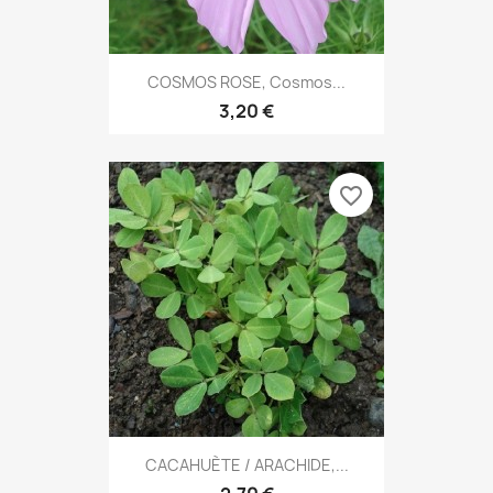
COSMOS ROSE, Cosmos...
3,20 €
favorite_border
CACAHUÈTE / ARACHIDE,...