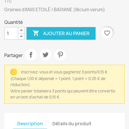
TTC
Graines d'ANIS ETOILÉ / BADIANE (Illicium verum)
Quantité

favorite_border
AJOUTER AU PANIER
Partager
Inscrivez-vous et vous gagnerez 3 points/0,15 €
(Chaque 1,00 € dépensé = 1 point, 1 point = 0,05 € de
réduction).
Votre panier totalisera 3 points qui peuvent être convertis
en un bon d'achat de 0,15 €.
Description
Détails du produit