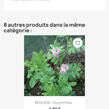
8 autres produits dans la même
catégorie :
favorite_border
RÉGLISSE, Glycyrrhiza...
2,89 €