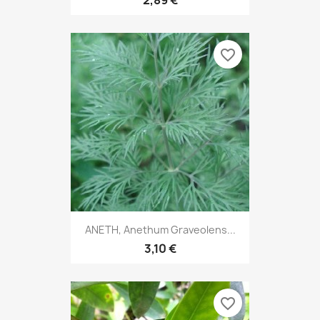
favorite_border
ANETH, Anethum Graveolens...
3,10 €
favorite_border