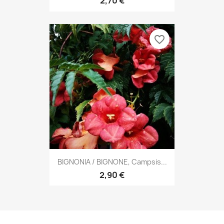
2,70 €
favorite_border
BIGNONIA / BIGNONE, Campsis...
2,90 €