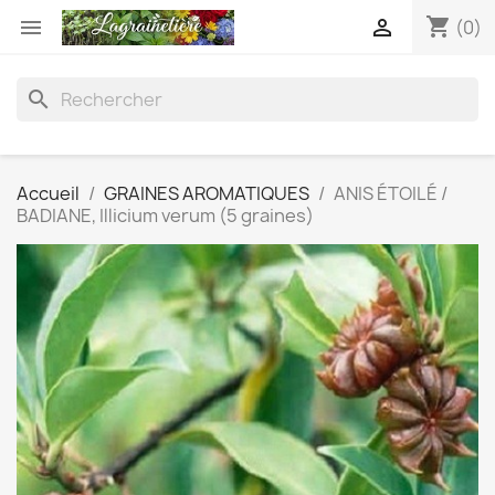
shopping_cart


(0)
search
Accueil
GRAINES AROMATIQUES
ANIS ÉTOILÉ /
BADIANE, Illicium verum (5 graines)