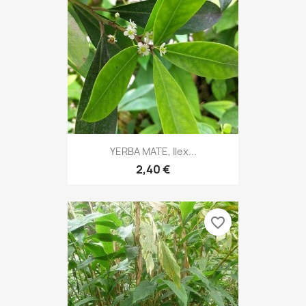
YERBA MATE, Ilex...
2,40 €
favorite_border