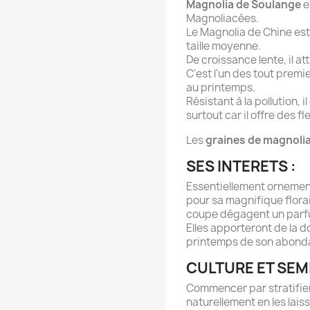
Magnolia de Soulange
e
Magnoliacées.
Le Magnolia de Chine est 
taille moyenne.
De croissance lente, il at
C'est l'un des tout premi
au printemps.
Résistant à la pollution,
surtout car il offre des f
Les
graines de magnoli
SES INTERETS :
Essentiellement ornement
pour sa magnifique flora
coupe dégagent un parf
Elles apporteront de la d
printemps de son abonda
CULTURE ET SEMI
Commencer par stratifie
naturellement en les lais