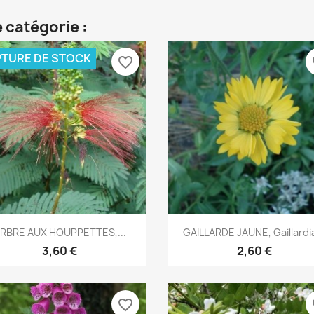
 catégorie :
TURE DE STOCK
favorite_border
fa
Aperçu rapide
Aperçu rapide


RBRE AUX HOUPPETTES,...
GAILLARDE JAUNE, Gaillardia
3,60 €
2,60 €
favorite_border
fa