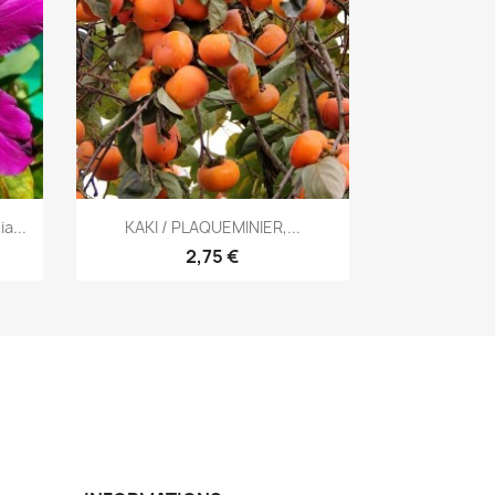
Aperçu rapide

a...
KAKI / PLAQUEMINIER,...
2,75 €