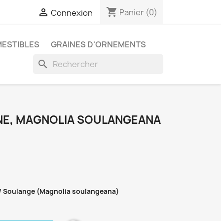
shopping_cart

Panier
(0)
Connexion
MESTIBLES
GRAINES D'ORNEMENTS
search
NE, MAGNOLIA SOULANGEANA
 / Soulange (Magnolia soulangeana)