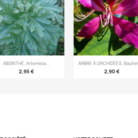
Aperçu rapide
Aperçu rapide


ABSINTHE, Artemisia...
ARBRE À ORCHIDÉES, Bauhini
2,95 €
2,90 €