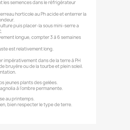
nt les semences dans le réfrigérateur
rreau horticole au Ph acide et enterrer la
ondeur.
ulture puis placer-la sous mini-serre a
.
ivement longue, compter 3 à 6 semaines
ste est relativement long.
er impérativement dans de la terre à PH
e bruyère ou de la tourbe et plein soleil.
antation.
os jeunes plants des gelées.
magnolia à l'ombre permanente.
ose au printemps.
n, bien respecter le type de terre.