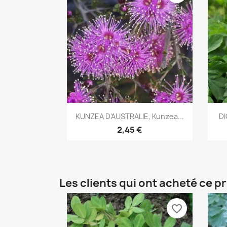
Aperçu rapide

KUNZEA D'AUSTRALIE, Kunzea...
DI
2,45 €
Les clients qui ont acheté ce p
favorite_border