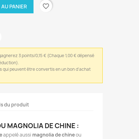
favorite_border
 AU PANIER
gagnerez 3 points/0,15 €
(Chaque 1,00 € dépensé
réduction).
ts qui peuvent être convertis en un bon d'achat
ls du produit
U MAGNOLIA DE CHINE :
e
appelé aussi
magnolia de chine
ou