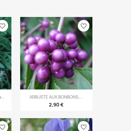
vorite_border
favorite_border
Aperçu rapide

...
ARBUSTE AUX BONBONS,...
2,90 €
vorite_border
favorite_border