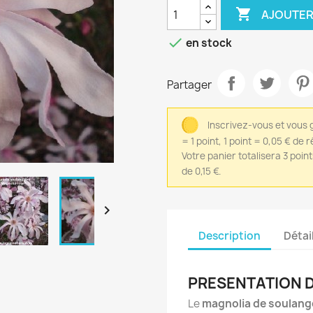

AJOUTER

en stock
Partager
Inscrivez-vous et vous 
= 1 point, 1 point = 0,05 € de 
Votre panier totalisera 3 poin
de 0,15 €.

Description
Détai
PRESENTATION D
Le
magnolia de soulang