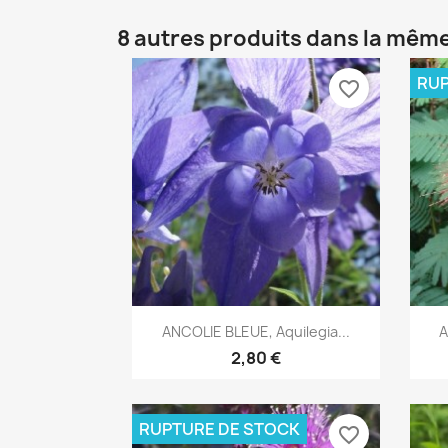
8 autres produits dans la même
RUP
favorite_border
Aperçu rapide

ANCOLIE BLEUE, Aquilegia...
A
2,80 €
RUPTURE DE STOCK
favorite_border