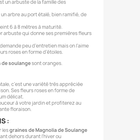
st un arbuste de la famille des
un arbre au port étalé, bien ramifié, de
teint 6 à 8 mètres à maturité.
er arbuste qui donne ses premières fleurs
 il demande peu d’entretien mais on l’aime
leurs roses en forme d'étoiles.
a de soulange
sont oranges.
ale, c'est une variété très appréciée
ison. Ses fleurs roses en forme de
um délicat.
ouceur à votre jardin et profiterez au
nte floraison.
S :
r les
graines de Magnolia de Soulange
sant dehors durant l'hiver ou