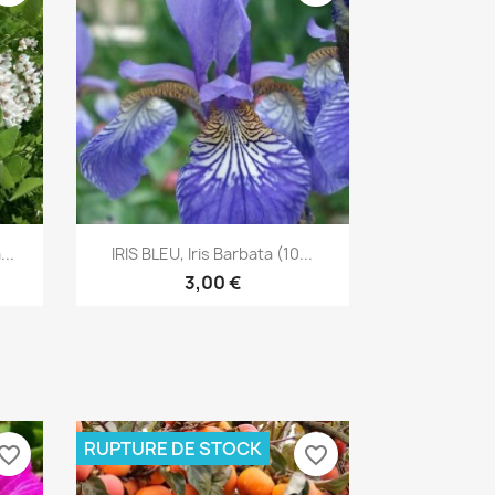
Aperçu rapide

..
IRIS BLEU, Iris Barbata (10...
3,00 €
RUPTURE DE STOCK
vorite_border
favorite_border