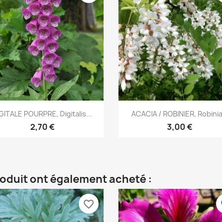
Aperçu rapide
Aperçu rapide


GITALE POURPRE, Digitalis...
ACACIA / ROBINIER, Robinia.
2,70 €
3,00 €
roduit ont également acheté :
favorite_border
fa