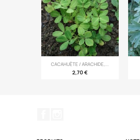
Aperçu rapide

CACAHUÈTE / ARACHIDE,...
2,70 €
Facebook
Instagram