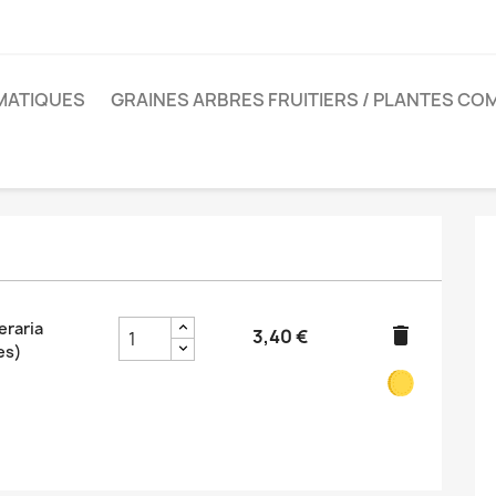
MATIQUES
GRAINES ARBRES FRUITIERS / PLANTES CO
eraria
delete
3,40 €
es)