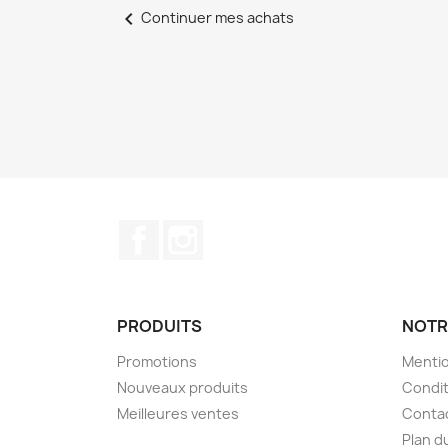
chevron_left
Continuer mes achats
Facebook
Instagram
PRODUITS
NOTR
Promotions
Mentio
Nouveaux produits
Condit
Meilleures ventes
Conta
Plan d